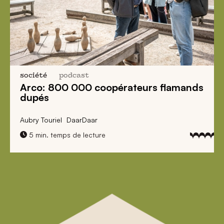
histoire
pérateurs flamands
Musée Gruuthuse: à la 
la glorieuse histoire de
Virginie Platteau
7 min. temps d