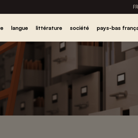
F
re
langue
littérature
société
pays-bas frança