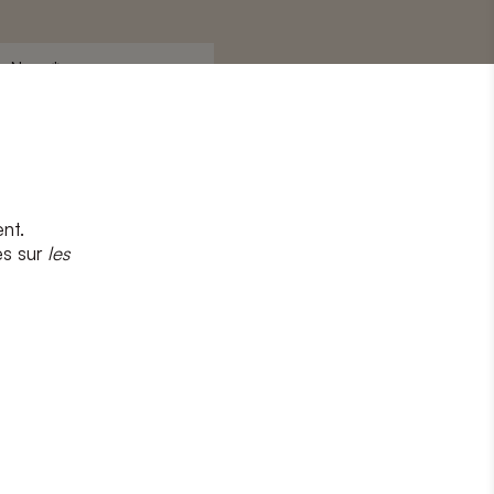
Nom
*
nt.
s
et
la politique de confidentialité
es sur
les
CRIRE