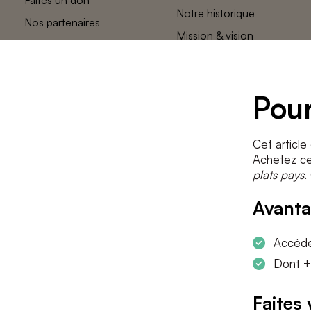
Notre historique
Nos partenaires
Mission & vision
L’équipe des
plats pays
Contact
Pour
Cet article
Achetez cet
plats pays
.
Avanta
Accéder
Dont +
Faites 