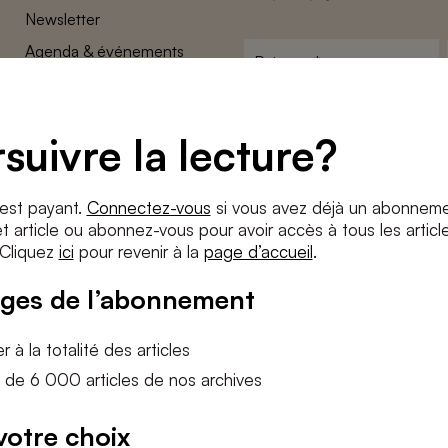
Newsletter
Agenda & événements
Prénom
*
Conditions générales
Adresse
Confidentalité
e-
suivre la lecture?
Paramètres des cookies
mail
*
Conditions
*
 est payant.
Connectez-vous
si vous avez déjà un abonneme
J'accepte
les termes et condition
 article ou abonnez-vous pour avoir accès à tous les articl
 Cliquez
ici
pour revenir à la
page d’accueil
.
S'INS
ges de l’abonnement
 à la totalité des articles
 de 6 000 articles de nos archives
votre choix