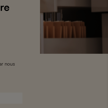
ire
car nous