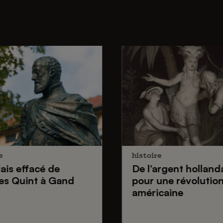
e
histoire
lais effacé de
De
l’argent holland
es Quint
à Gand
pour une
révolutio
américaine