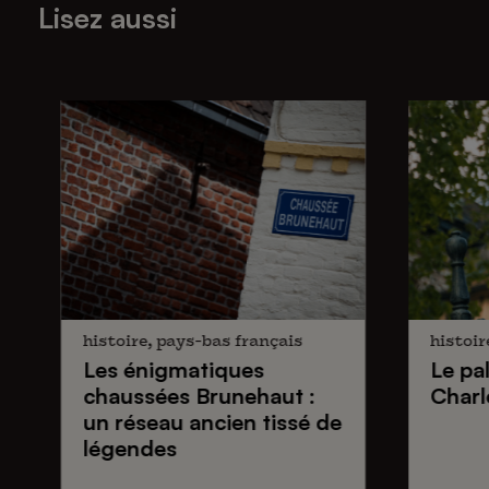
Lisez aussi
histoire, pays-bas français
histoir
Les énigmatiques
Le pa
chaussées Brunehaut
:
Charl
un réseau ancien tissé de
légendes