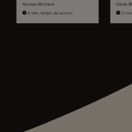
Nicolas Montard
Derek Bl
6 min. temps de lecture
2 min