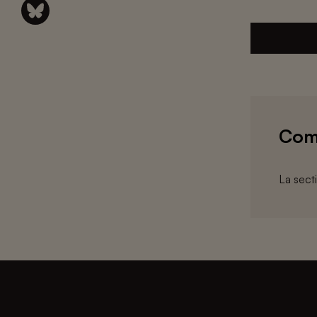
Com
La sect