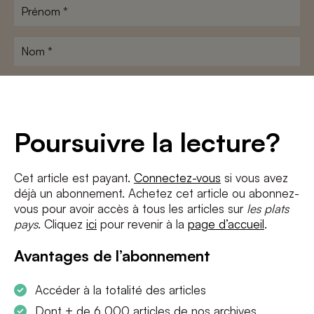
Prénom
*
Nom
*
Adresse
e-
mail
*
Conditions
*
Poursuivre la lecture?
J'accepte
les termes et conditions
et
la politique de confidentialité
Cet article est payant.
Connectez-vous
si vous avez
déjà un abonnement. Achetez cet article ou abonnez-
S'INSCRIRE
vous pour avoir accès à tous les articles sur
les plats
pays
. Cliquez
ici
pour revenir à la
page d’accueil
.
Avantages de l’abonnement
Accéder à la totalité des articles
Dont + de 6 000 articles de nos archives