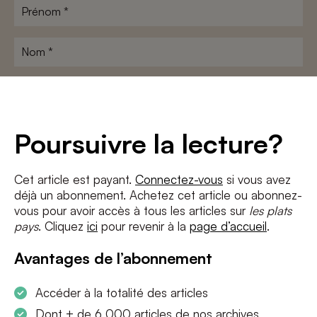
Prénom
*
Nom
*
Adresse
e-
mail
*
Conditions
*
Poursuivre la lecture?
J'accepte
les termes et conditions
et
la politique de confidentialité
Cet article est payant.
Connectez-vous
si vous avez
déjà un abonnement. Achetez cet article ou abonnez-
S'INSCRIRE
vous pour avoir accès à tous les articles sur
les plats
pays
. Cliquez
ici
pour revenir à la
page d’accueil
.
Avantages de l’abonnement
Accéder à la totalité des articles
Dont + de 6 000 articles de nos archives