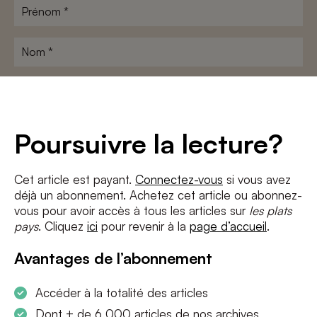
Prénom
*
Nom
*
Adresse
e-
mail
*
Conditions
*
Poursuivre la lecture?
J'accepte
les termes et conditions
et
la politique de confidentialité
Cet article est payant.
Connectez-vous
si vous avez
déjà un abonnement. Achetez cet article ou abonnez-
S'INSCRIRE
vous pour avoir accès à tous les articles sur
les plats
pays
. Cliquez
ici
pour revenir à la
page d’accueil
.
Avantages de l’abonnement
Accéder à la totalité des articles
Dont + de 6 000 articles de nos archives