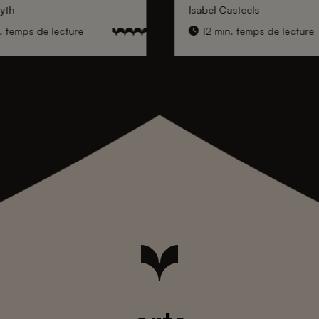
yth
Isabel Casteels
. temps de lecture
12 min. temps de lecture