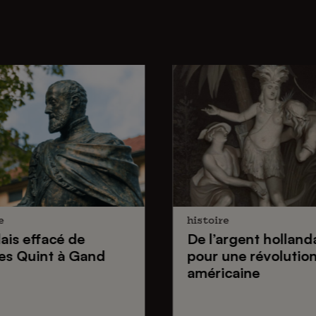
e
histoire
lais effacé de
De
l’argent holland
es Quint
à Gand
pour une
révolutio
américaine