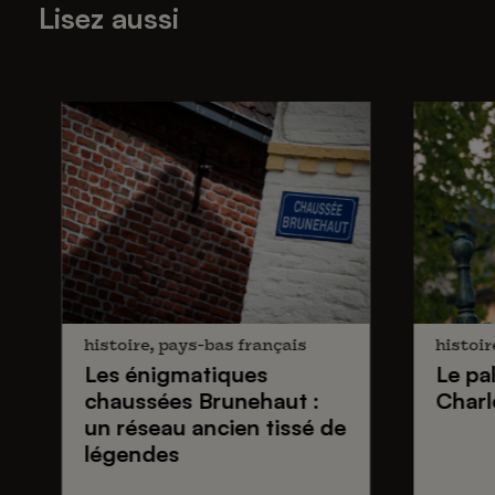
Lisez aussi
histoire, pays-bas français
histoir
Les énigmatiques
Le pa
chaussées Brunehaut
:
Charl
un réseau ancien tissé de
légendes