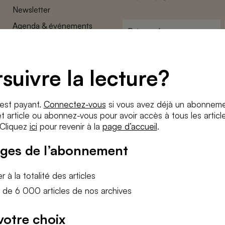
Newsletter
Agenda & événements
Prénom
*
Conditions générales
Adresse
Confidentalité
e-
suivre la lecture?
Paramètres des cookies
mail
*
Conditions
*
 est payant.
Connectez-vous
si vous avez déjà un abonneme
J'accepte
les termes et condition
 article ou abonnez-vous pour avoir accès à tous les articl
 Cliquez
ici
pour revenir à la
page d’accueil
.
S'INS
ges de l’abonnement
 à la totalité des articles
 de 6 000 articles de nos archives
votre choix