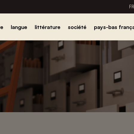
F
re
langue
littérature
société
pays-bas frança