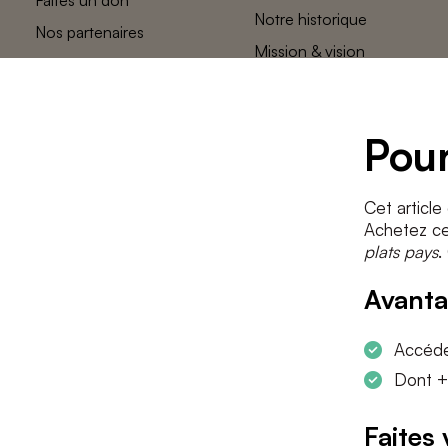
Notre historique
Nos partenaires
Mission & vision
L’équipe des
plats pays
Contact
Pour
Cet article
Achetez cet
plats pays
.
Avanta
Accéder
Dont +
Faites 