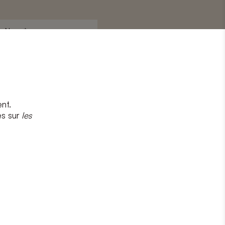
Nom
*
nt.
s
et
la politique de confidentialité
es sur
les
CRIRE