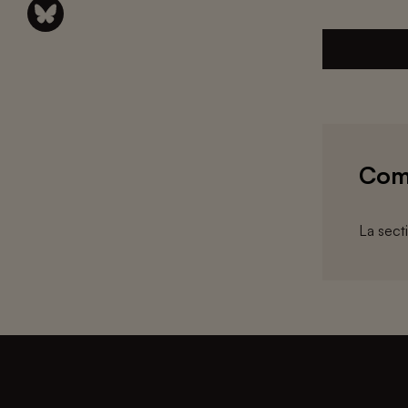
Com
La sect