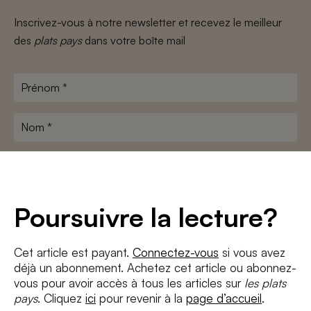
Inscrivez-vous à notre newsletter et recevez le meilleur
des
plats pays
dans votre boîte mail
Prénom
*
Nom
*
Adresse
e-
mail
*
Conditions
*
Poursuivre la lecture?
J'accepte
les termes et conditions
et
la politique de confidentialité
Cet article est payant.
Connectez-vous
si vous avez
déjà un abonnement. Achetez cet article ou abonnez-
S'INSCRIRE
vous pour avoir accès à tous les articles sur
les plats
pays
. Cliquez
ici
pour revenir à la
page d’accueil
.