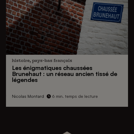
histoire, pays-bas français
Les énigmatiques
chaussées
Brunehaut
: un réseau ancien tissé de
légendes
Nicolas Montard
6 min. temps de lecture