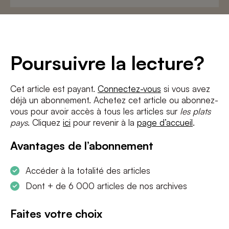
Adresse
e-
mail
*
Conditions
*
Poursuivre la lecture?
J'accepte
les termes et conditions
et
la politique de confidentialité
Cet article est payant.
Connectez-vous
si vous avez
déjà un abonnement. Achetez cet article ou abonnez-
S'INSCRIRE
vous pour avoir accès à tous les articles sur
les plats
pays
. Cliquez
ici
pour revenir à la
page d’accueil
.
Avantages de l’abonnement
Accéder à la totalité des articles
Dont + de 6 000 articles de nos archives
Faites votre choix