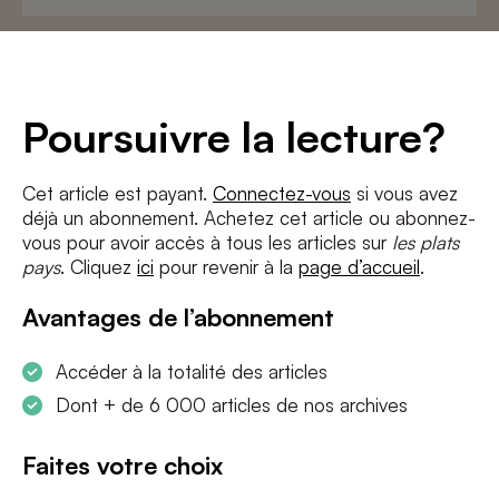
Adresse
e-
mail
*
Conditions
*
Poursuivre la lecture?
J'accepte
les termes et conditions
et
la politique de confidentialité
Cet article est payant.
Connectez-vous
si vous avez
déjà un abonnement. Achetez cet article ou abonnez-
S'INSCRIRE
vous pour avoir accès à tous les articles sur
les plats
pays
. Cliquez
ici
pour revenir à la
page d’accueil
.
Avantages de l’abonnement
Accéder à la totalité des articles
Dont + de 6 000 articles de nos archives
Faites votre choix