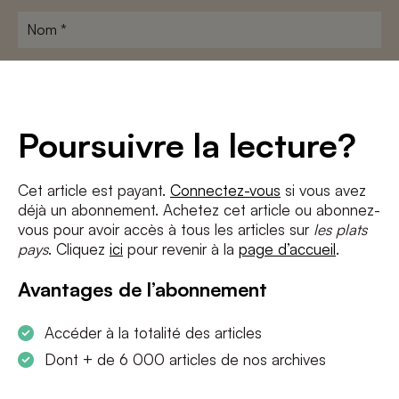
Nom
*
Adresse
e-
mail
*
Conditions
*
Poursuivre la lecture?
J'accepte
les termes et conditions
et
la politique de confidentialité
Cet article est payant.
Connectez-vous
si vous avez
déjà un abonnement. Achetez cet article ou abonnez-
S'INSCRIRE
vous pour avoir accès à tous les articles sur
les plats
pays
. Cliquez
ici
pour revenir à la
page d’accueil
.
Avantages de l’abonnement
Accéder à la totalité des articles
Dont + de 6 000 articles de nos archives