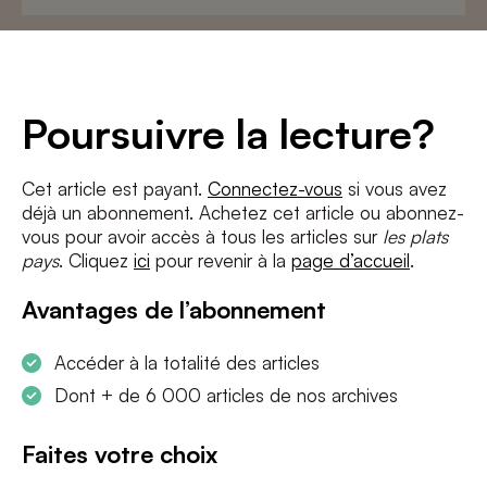
Adresse
e-
mail
*
Conditions
*
Poursuivre la lecture?
J'accepte
les termes et conditions
et
la politique de confidentialité
Cet article est payant.
Connectez-vous
si vous avez
déjà un abonnement. Achetez cet article ou abonnez-
S'INSCRIRE
vous pour avoir accès à tous les articles sur
les plats
pays
. Cliquez
ici
pour revenir à la
page d’accueil
.
Avantages de l’abonnement
Accéder à la totalité des articles
Dont + de 6 000 articles de nos archives
Faites votre choix