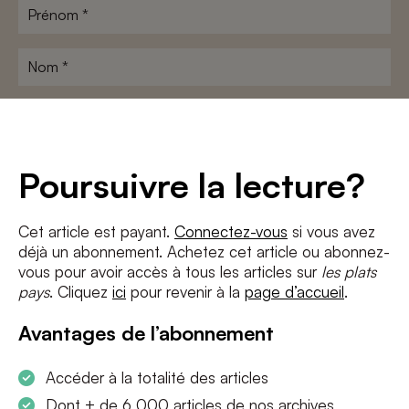
Prénom
*
Nom
*
Adresse
e-
mail
*
Conditions
*
Poursuivre la lecture?
J'accepte
les termes et conditions
et
la politique de confidentialité
Cet article est payant.
Connectez-vous
si vous avez
déjà un abonnement. Achetez cet article ou abonnez-
S'INSCRIRE
vous pour avoir accès à tous les articles sur
les plats
pays
. Cliquez
ici
pour revenir à la
page d’accueil
.
Avantages de l’abonnement
Accéder à la totalité des articles
Dont + de 6 000 articles de nos archives