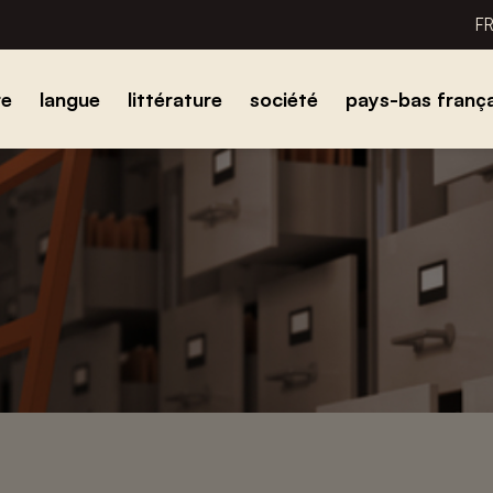
F
re
langue
littérature
société
pays-bas frança