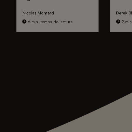
Nicolas Montard
Derek Bl
6 min. temps de lecture
2 min