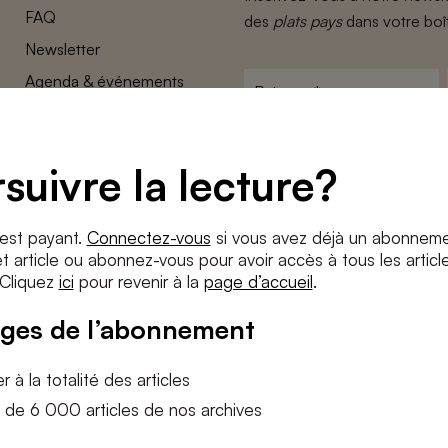
FAQ
des
plats pays
dans votre boî
Newsletter
Agenda & événements
Prénom
*
Conditions générales
Adresse
Confidentalité
e-
suivre la lecture?
Paramètres des cookies
mail
*
Conditions
*
 est payant.
Connectez-vous
si vous avez déjà un abonneme
J'accepte
les termes et condition
 article ou abonnez-vous pour avoir accès à tous les articl
 Cliquez
ici
pour revenir à la
page d’accueil
.
S'INS
ges de l’abonnement
 à la totalité des articles
 de 6 000 articles de nos archives