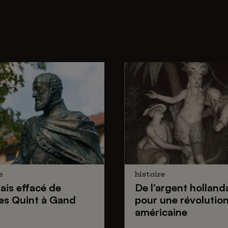
e
histoire
lais effacé de
De
l’argent holland
es Quint
à Gand
pour une
révolutio
américaine