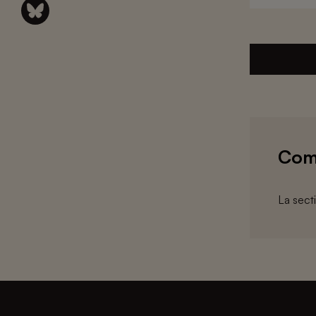
Com
La sect