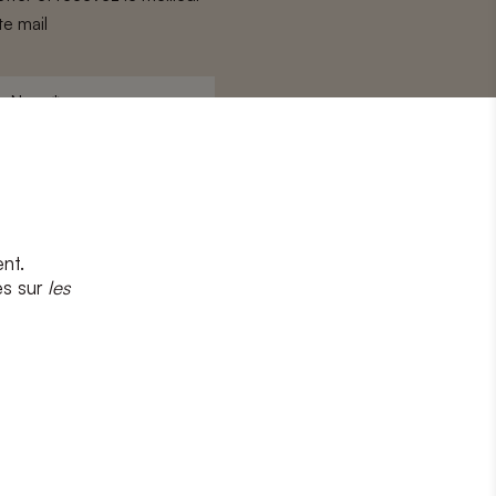
te mail
Nom
*
nt.
s
et
la politique de confidentialité
es sur
les
CRIRE