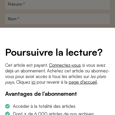
Prénom
*
Nom
*
Adresse
e-
mail
*
Conditions
*
Poursuivre la lecture?
J'accepte
les termes et conditions
et
la politique de confidentialité
Cet article est payant.
Connectez-vous
si vous avez
déjà un abonnement. Achetez cet article ou abonnez-
S'INSCRIRE
vous pour avoir accès à tous les articles sur
les plats
pays
. Cliquez
ici
pour revenir à la
page d’accueil
.
Avantages de l’abonnement
Accéder à la totalité des articles
Dont + de 6 000 articles de nos archives