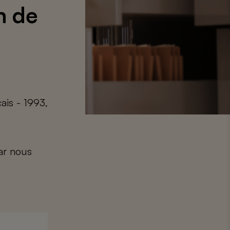
n de
ais - 1993,
car nous