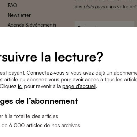
FAQ
des
plats pays
dans votre boî
Newsletter
Agenda & événements
Prénom
*
Conditions générales
Adresse
Confidentalité
e-
suivre la lecture?
Paramètres des cookies
mail
*
Conditions
*
 est payant.
Connectez-vous
si vous avez déjà un abonneme
J'accepte
les termes et condition
 article ou abonnez-vous pour avoir accès à tous les articl
 Cliquez
ici
pour revenir à la
page d’accueil
.
S'INS
ges de l’abonnement
 à la totalité des articles
 de 6 000 articles de nos archives