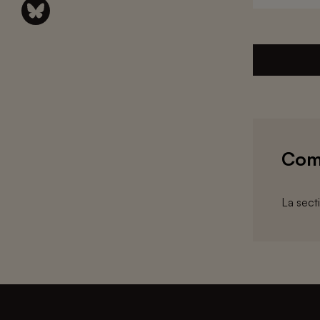
Com
La sect