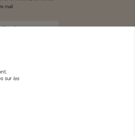
te mail
Nom
*
nt.
s
et
la politique de confidentialité
es sur
les
CRIRE