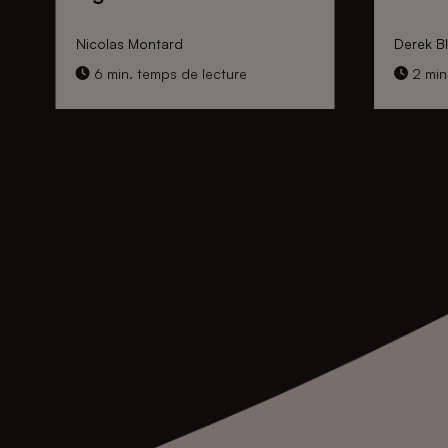
Nicolas Montard
Derek Bl
6 min. temps de lecture
2 min