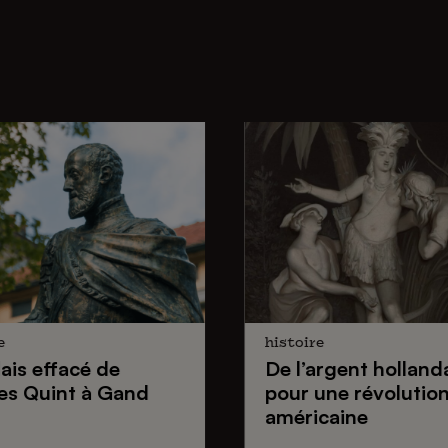
e
histoire
lais effacé de
De
l’argent holland
es Quint
à Gand
pour une
révolutio
américaine