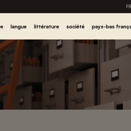
F
re
langue
littérature
société
pays-bas frança