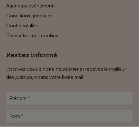
Agenda & événements
Conditions générales
Confidentalité
Paramètres des cookies
Restez informé
Inscrivez-vous à notre newsletter et recevez le meilleur
des
plats pays
dans votre boîte mail
Prénom
*
Nom
*
Adresse
e-