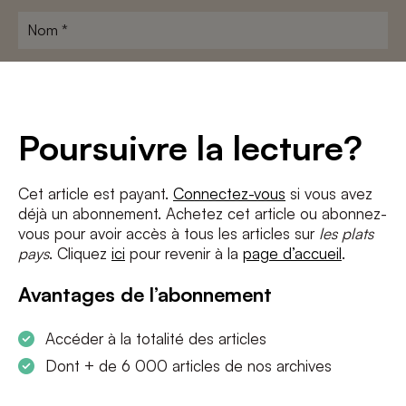
Nom
*
Adresse
e-
mail
*
Conditions
*
Poursuivre la lecture?
J'accepte
les termes et conditions
et
la politique de confidentialité
Cet article est payant.
Connectez-vous
si vous avez
déjà un abonnement. Achetez cet article ou abonnez-
S'INSCRIRE
vous pour avoir accès à tous les articles sur
les plats
pays
. Cliquez
ici
pour revenir à la
page d’accueil
.
Avantages de l’abonnement
Accéder à la totalité des articles
Dont + de 6 000 articles de nos archives