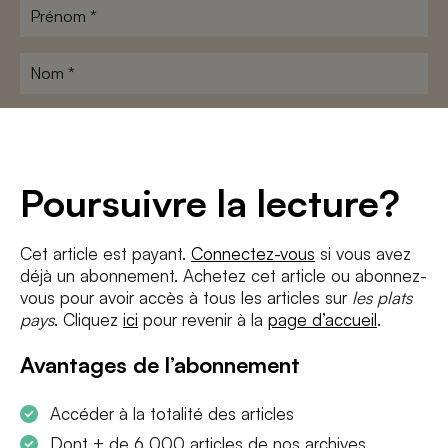
Prénom
*
Nom
*
Adresse
e-
mail
*
Conditions
*
Poursuivre la lecture?
J'accepte
les termes et conditions
et
la politique de confidentialité
Cet article est payant.
Connectez-vous
si vous avez
déjà un abonnement. Achetez cet article ou abonnez-
S'INSCRIRE
vous pour avoir accès à tous les articles sur
les plats
pays
. Cliquez
ici
pour revenir à la
page d’accueil
.
Avantages de l’abonnement
Accéder à la totalité des articles
Dont + de 6 000 articles de nos archives