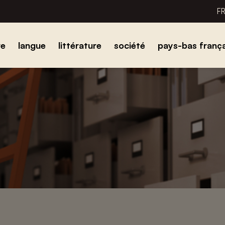
F
re
langue
littérature
société
pays-bas frança