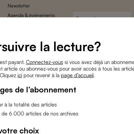
Newsletter
Agenda & événements
Prénom
*
Conditions générales
Adresse
Confidentalité
e-
suivre la lecture?
Paramètres des cookies
mail
*
Conditions
*
 est payant.
Connectez-vous
si vous avez déjà un abonneme
J'accepte
les termes et condition
 article ou abonnez-vous pour avoir accès à tous les articl
 Cliquez
ici
pour revenir à la
page d’accueil
.
S'INS
ges de l’abonnement
 à la totalité des articles
 de 6 000 articles de nos archives
votre choix