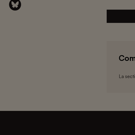
Com
La sect