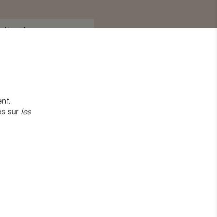
Nom
*
nt.
s
et
la politique de confidentialité
es sur
les
CRIRE