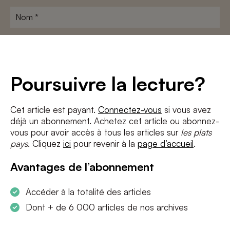
Nom
*
Adresse
e-
mail
*
Conditions
*
Poursuivre la lecture?
J'accepte
les termes et conditions
et
la politique de confidentialité
Cet article est payant.
Connectez-vous
si vous avez
déjà un abonnement. Achetez cet article ou abonnez-
S'INSCRIRE
vous pour avoir accès à tous les articles sur
les plats
pays
. Cliquez
ici
pour revenir à la
page d’accueil
.
Avantages de l’abonnement
Accéder à la totalité des articles
Dont + de 6 000 articles de nos archives