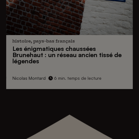
histoire, pays-bas français
Les énigmatiques
chaussées
Brunehaut
: un réseau ancien tissé de
légendes
Nicolas Montard
6 min. temps de lecture