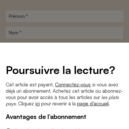
Prénom
*
Nom
*
Adresse
e-
mail
*
Conditions
*
Poursuivre la lecture?
J'accepte
les termes et conditions
et
la politique de confidentialité
Cet article est payant.
Connectez-vous
si vous avez
déjà un abonnement. Achetez cet article ou abonnez-
S'INSCRIRE
vous pour avoir accès à tous les articles sur
les plats
pays
. Cliquez
ici
pour revenir à la
page d’accueil
.
Avantages de l’abonnement