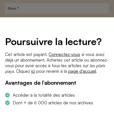
Nom
*
Adresse
e-
mail
*
Conditions
*
Poursuivre la lecture?
J'accepte
les termes et conditions
et
la politique de confidentialité
Cet article est payant.
Connectez-vous
si vous avez
déjà un abonnement. Achetez cet article ou abonnez-
S'INSCRIRE
vous pour avoir accès à tous les articles sur
les plats
pays
. Cliquez
ici
pour revenir à la
page d’accueil
.
Avantages de l’abonnement
Accéder à la totalité des articles
Dont + de 6 000 articles de nos archives