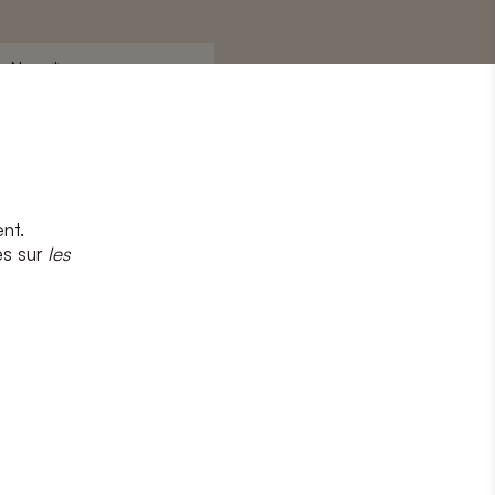
Nom
*
nt.
s
et
la politique de confidentialité
es sur
les
CRIRE