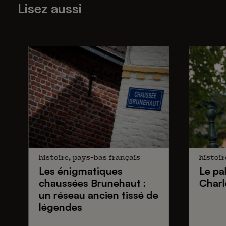
Lisez aussi
histoire, pays-bas français
histoir
Les énigmatiques
Le pa
chaussées Brunehaut
:
Charl
un réseau ancien tissé de
légendes