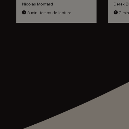
Nicolas Montard
Derek Bl
6 min. temps de lecture
2 min