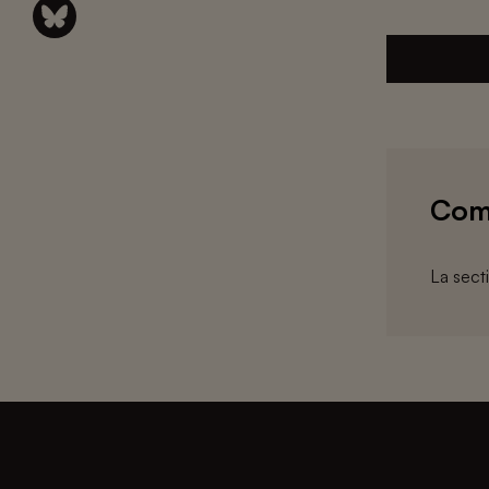
Com
La sect