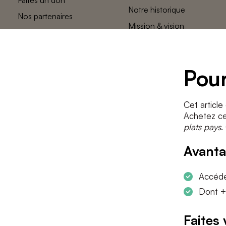
Notre historique
Nos partenaires
Mission & vision
L’équipe des
plats pays
Contact
Pour
Cet article
Achetez cet
plats pays
.
Avanta
Accéder
Dont +
Faites 