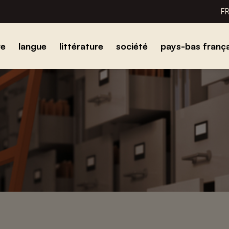
F
re
langue
littérature
société
pays-bas frança