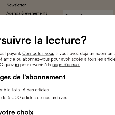
Newsletter
Agenda & événements
Prénom
*
Conditions générales
Adresse
Confidentalité
e-
suivre la lecture?
Paramètres des cookies
mail
*
Conditions
*
 est payant.
Connectez-vous
si vous avez déjà un abonneme
J'accepte
les termes et condition
 article ou abonnez-vous pour avoir accès à tous les articl
 Cliquez
ici
pour revenir à la
page d’accueil
.
S'INS
ges de l’abonnement
 à la totalité des articles
 de 6 000 articles de nos archives
votre choix