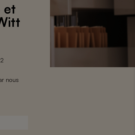
 et
Witt
72
car nous