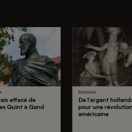
e
histoire
lais effacé de
De
l’argent holland
es Quint
à Gand
pour une
révolutio
américaine