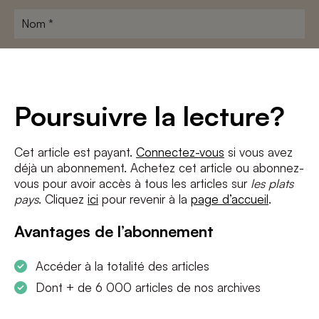
Nom
*
Adresse
e-
mail
*
Conditions
*
Poursuivre la lecture?
J'accepte
les termes et conditions
et
la politique de confidentialité
Cet article est payant.
Connectez-vous
si vous avez
déjà un abonnement. Achetez cet article ou abonnez-
S'INSCRIRE
vous pour avoir accès à tous les articles sur
les plats
pays
. Cliquez
ici
pour revenir à la
page d’accueil
.
Avantages de l’abonnement
Accéder à la totalité des articles
Dont + de 6 000 articles de nos archives