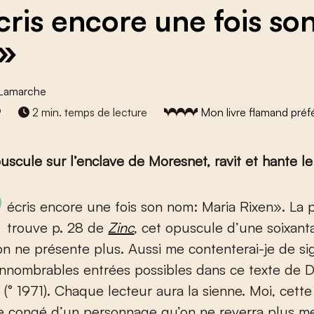
cris encore une fois so
»
 Lamarche
9
2 min. temps de lecture
Mon livre flamand préf
scule sur l’enclave de Moresnet, ravit et hante le
e se
trouve p. 28 de
Zinc
, cet opuscule d’une soixant
n ne présente plus. Aussi me contenterai-je de si
innombrables entrées possibles dans ce texte de 
(° 1971). Chaque lecteur aura la sienne. Moi, cett
e congé d’un personnage qu’on ne reverra plus m