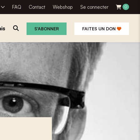
R
FAQ
Contact
Webshop
Se connecter
0
is
S'ABONNER
FAITES UN DON