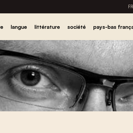
F
re
langue
littérature
société
pays-bas frança