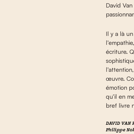
David Van 
passionnan
Il y a là u
l’empathie
écriture. 
sophistiqu
l’attention
œuvre. Co
émotion p
qu’il en m
bref livre 
DAVID VAN
Philippe Nob