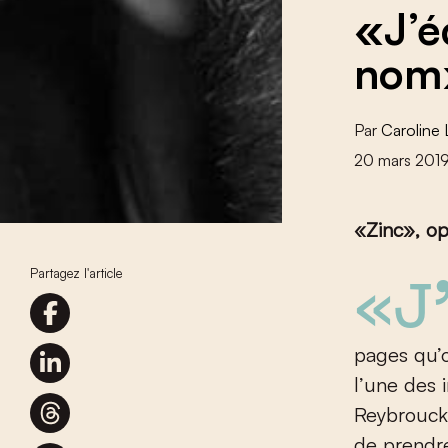
«J’é
nom
Par
Caroline
20 mars 201
«Zinc»,
opu
Partagez l'article
«J’écris encore une fois son nom: Maria Rixen». La phras
pages qu’o
l’une des 
Reybrouck 
de prendr