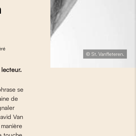
n
éré
© St. Vanfleteren.
 lecteur.
aine de
gnaler
David Van
e manière
e touche.