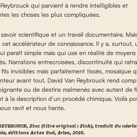
Reybrouck qui parvient à rendre intelligibles et
tes les choses les plus compliquées.
n savoir scientifique et un travail documentaire. Mai
, cet accélérateur de connaissance. Il y a, surtout,
Qui paraît simple mais qui use en réalité de moyens
és. Narrations entrecroisées, discontinuité qui rafra
, fils invisibles mais parfaitement tissés, mosaïque q
nteur avant tout, David Van Reybrouck rend comp
oignante ou de destins malmenés avec autant de f
et à la description d’un procédé chimique. Voilà p
nous ravit et nous hante.
 REYBROUCK,
Zinc
(titre original :
Zink
), traduit du néerl
le, éditions Actes Sud, Arles, 2016.