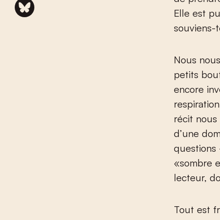
Elle est pu
souviens-to
Nous nous 
petits bou
encore inv
respiratio
récit nous
d’une dome
questions 
«sombre ex
lecteur, do
Tout est f