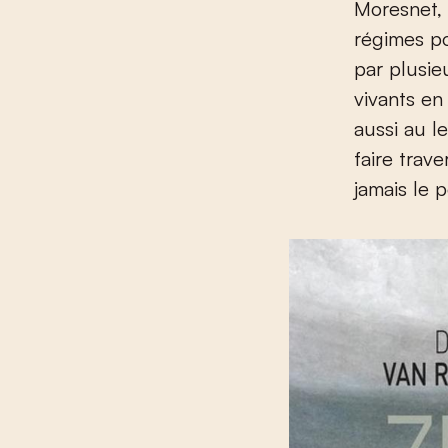
Moresnet, 
régimes po
par plusie
vivants en
aussi au l
faire trav
jamais le 