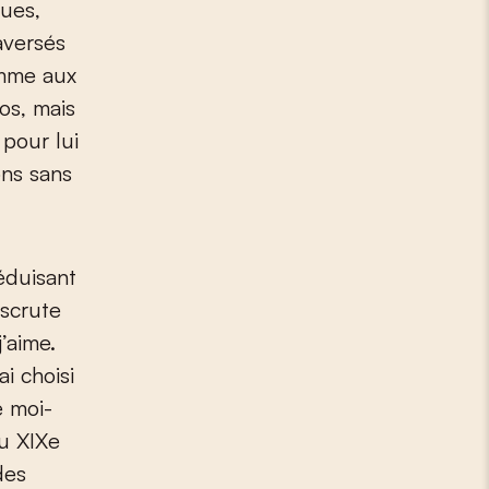
gues,
aversés
omme aux
os, mais
pour lui
ons sans
éduisant
 scrute
’aime.
ai choisi
e moi-
u XIX
e
des