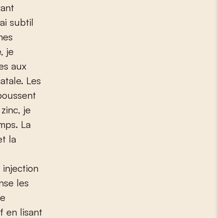
vant
ai subtil
mes
, je
les aux
atale. Les
poussent
zinc, je
emps. La
t la
 injection
nse les
ne
 en lisant