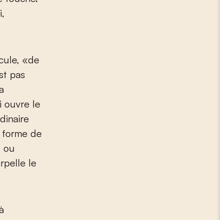
i,
cule, «de
st pas
a
 ouvre le
dinaire
s forme de
? ou
rpelle le
à