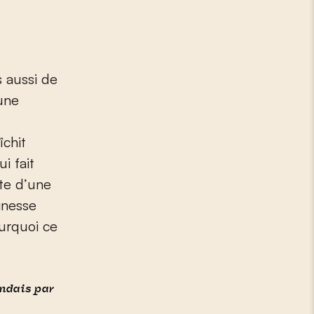
s aussi de
 une
îchit
ui fait
te d’une
inesse
ourquoi ce
andais par