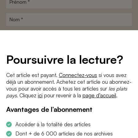
Nom
*
Adresse
e-
mail
*
Conditions
*
Poursuivre la lecture?
J'accepte
les termes et conditions
et
la politique de confidentialité
Cet article est payant.
Connectez-vous
si vous avez
déjà un abonnement. Achetez cet article ou abonnez-
S'INSCRIRE
vous pour avoir accès à tous les articles sur
les plats
pays
. Cliquez
ici
pour revenir à la
page d’accueil
.
Avantages de l’abonnement
Accéder à la totalité des articles
Dont + de 6 000 articles de nos archives