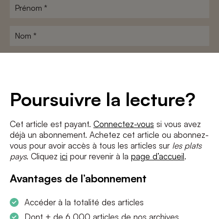
Prénom
*
Nom
*
Adresse
e-
mail
*
Conditions
*
Poursuivre la lecture?
J'accepte
les termes et conditions
et
la politique de confidentialité
Cet article est payant.
Connectez-vous
si vous avez
déjà un abonnement. Achetez cet article ou abonnez-
S'INSCRIRE
vous pour avoir accès à tous les articles sur
les plats
pays
. Cliquez
ici
pour revenir à la
page d’accueil
.
Avantages de l’abonnement
Accéder à la totalité des articles
Dont + de 6 000 articles de nos archives