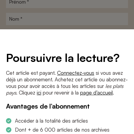
Nom
*
Adresse
e-
mail
*
Conditions
*
Poursuivre la lecture?
J'accepte
les termes et conditions
et
la politique de confidentialité
Cet article est payant.
Connectez-vous
si vous avez
déjà un abonnement. Achetez cet article ou abonnez-
S'INSCRIRE
vous pour avoir accès à tous les articles sur
les plats
pays
. Cliquez
ici
pour revenir à la
page d’accueil
.
Avantages de l’abonnement
Accéder à la totalité des articles
Dont + de 6 000 articles de nos archives