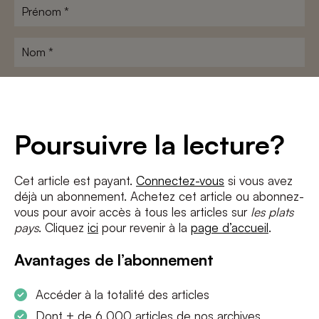
Prénom
*
Nom
*
Adresse
e-
mail
*
Conditions
*
Poursuivre la lecture?
J'accepte
les termes et conditions
et
la politique de confidentialité
Cet article est payant.
Connectez-vous
si vous avez
déjà un abonnement. Achetez cet article ou abonnez-
S'INSCRIRE
vous pour avoir accès à tous les articles sur
les plats
pays
. Cliquez
ici
pour revenir à la
page d’accueil
.
Avantages de l’abonnement
Accéder à la totalité des articles
Dont + de 6 000 articles de nos archives