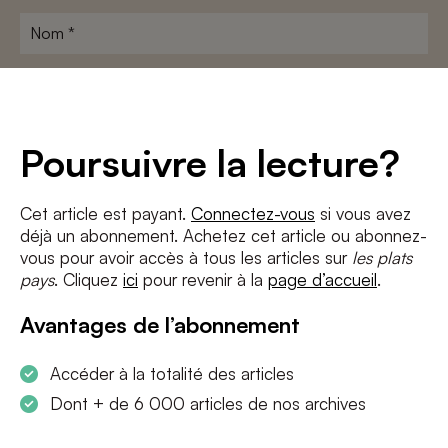
Nom
*
Adresse
e-
mail
*
Conditions
*
Poursuivre la lecture?
J'accepte
les termes et conditions
et
la politique de confidentialité
Cet article est payant.
Connectez-vous
si vous avez
déjà un abonnement. Achetez cet article ou abonnez-
S'INSCRIRE
vous pour avoir accès à tous les articles sur
les plats
pays
. Cliquez
ici
pour revenir à la
page d’accueil
.
Avantages de l’abonnement
Accéder à la totalité des articles
Dont + de 6 000 articles de nos archives