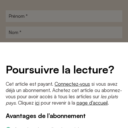
Prénom
*
Nom
*
Adresse
e-
mail
*
Conditions
*
Poursuivre la lecture?
J'accepte
les termes et conditions
et
la politique de confidentialité
Cet article est payant.
Connectez-vous
si vous avez
déjà un abonnement. Achetez cet article ou abonnez-
S'INSCRIRE
vous pour avoir accès à tous les articles sur
les plats
pays
. Cliquez
ici
pour revenir à la
page d’accueil
.
Avantages de l’abonnement