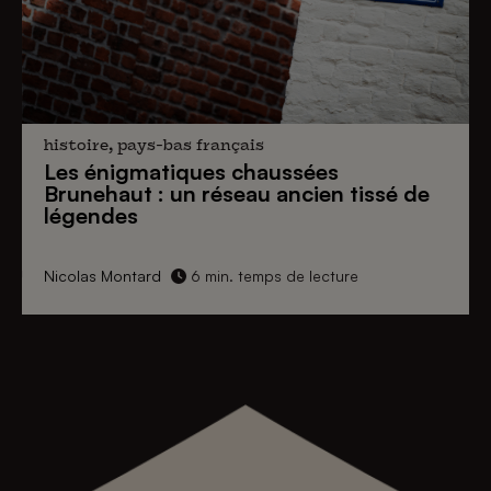
histoire, pays-bas français
Les énigmatiques
chaussées
Brunehaut
: un réseau ancien tissé de
légendes
Nicolas Montard
6 min. temps de lecture