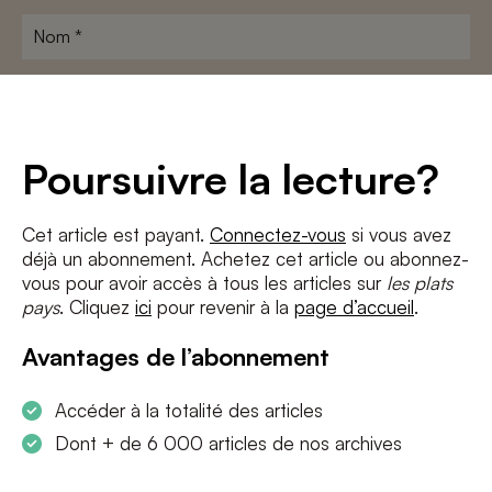
Nom
*
Adresse
e-
mail
*
Conditions
*
Poursuivre la lecture?
J'accepte
les termes et conditions
et
la politique de confidentialité
Cet article est payant.
Connectez-vous
si vous avez
déjà un abonnement. Achetez cet article ou abonnez-
S'INSCRIRE
vous pour avoir accès à tous les articles sur
les plats
pays
. Cliquez
ici
pour revenir à la
page d’accueil
.
Avantages de l’abonnement
Accéder à la totalité des articles
Dont + de 6 000 articles de nos archives