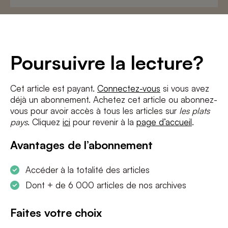
Adresse
e-
mail
*
Conditions
*
Poursuivre la lecture?
J'accepte
les termes et conditions
et
la politique de confidentialité
Cet article est payant.
Connectez-vous
si vous avez
déjà un abonnement. Achetez cet article ou abonnez-
S'INSCRIRE
vous pour avoir accès à tous les articles sur
les plats
pays
. Cliquez
ici
pour revenir à la
page d’accueil
.
Avantages de l’abonnement
Accéder à la totalité des articles
Dont + de 6 000 articles de nos archives
Faites votre choix