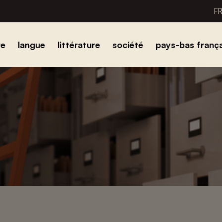
F
re
langue
littérature
société
pays-bas frança