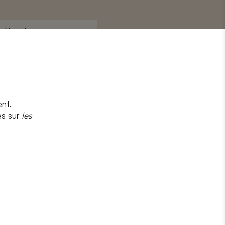
Nom
*
nt.
s
et
la politique de confidentialité
es sur
les
CRIRE