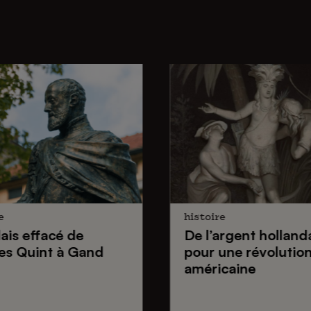
e
histoire
lais effacé de
De
l’argent holland
es Quint
à Gand
pour une
révolutio
américaine