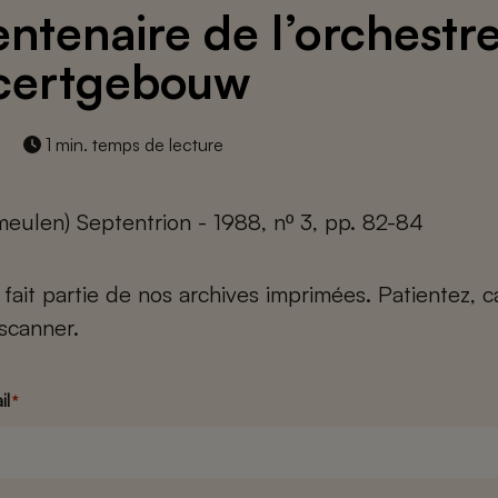
entenaire de l’orchestr
certgebouw
1 min. temps de lecture
meulen) Septentrion - 1988, nº 3, pp. 82-84
e fait partie de nos archives imprimées. Patientez, 
scanner.
il
*