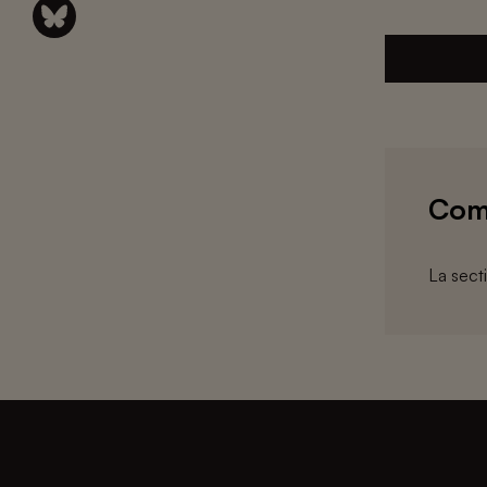
Com
La sect