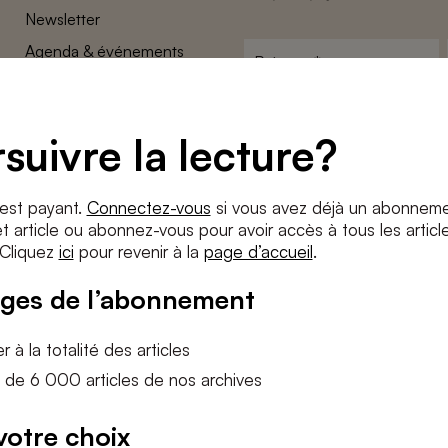
Newsletter
Agenda & événements
Prénom
*
Conditions générales
Adresse
Confidentalité
e-
suivre la lecture?
Paramètres des cookies
mail
*
Conditions
*
 est payant.
Connectez-vous
si vous avez déjà un abonneme
J'accepte
les termes et condition
 article ou abonnez-vous pour avoir accès à tous les articl
 Cliquez
ici
pour revenir à la
page d’accueil
.
S'INS
ges de l’abonnement
 à la totalité des articles
 de 6 000 articles de nos archives
votre choix