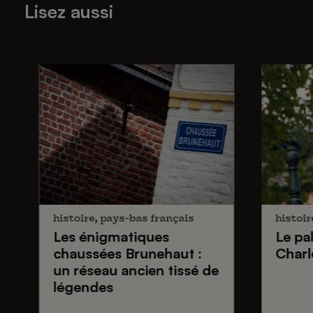
Lisez aussi
histoire, pays-bas français
histoir
Les énigmatiques
Le pa
chaussées Brunehaut
:
Charl
un réseau ancien tissé de
légendes