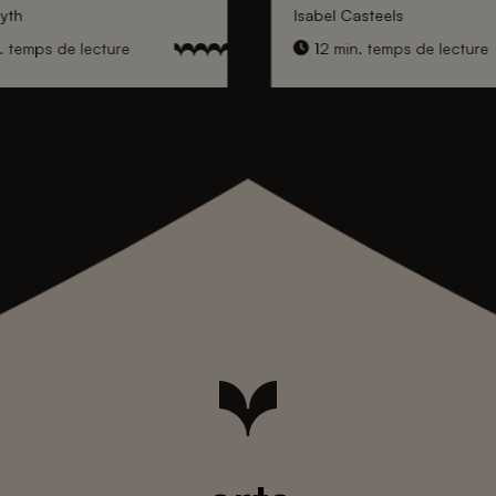
yth
Isabel Casteels
. temps de lecture
12 min. temps de lecture