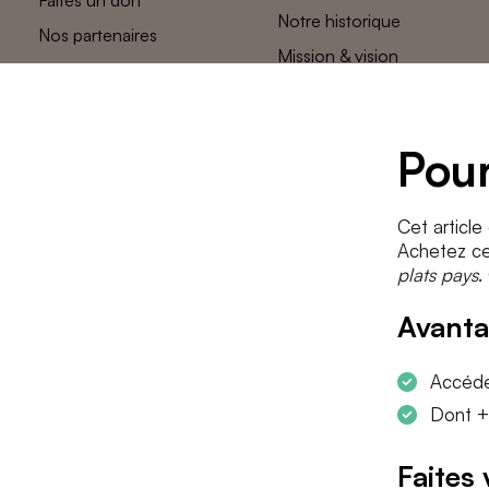
Notre historique
Nos partenaires
Mission & vision
L’équipe des
plats pays
Contact
Pour
Cet article
Achetez cet
plats pays
.
Avanta
Accéder
Dont +
Faites 