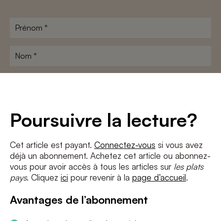
Prénom
*
Nom
*
Adresse
e-
mail
*
Conditions
*
Poursuivre la lecture?
J'accepte
les termes et conditions
et
la politique de confidentialité
Cet article est payant.
Connectez-vous
si vous avez
déjà un abonnement. Achetez cet article ou abonnez-
S'INSCRIRE
vous pour avoir accès à tous les articles sur
les plats
pays
. Cliquez
ici
pour revenir à la
page d’accueil
.
Avantages de l’abonnement