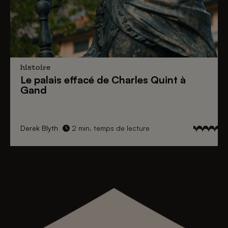
histoire
Le palais effacé de
Charles Quint
à
Gand
Derek Blyth
2 min. temps de lecture