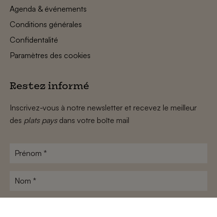
Agenda & événements
Conditions générales
Confidentalité
Paramètres des cookies
Restez informé
Inscrivez-vous à notre newsletter et recevez le meilleur
des
plats pays
dans votre boîte mail
Prénom
*
Nom
*
Adresse
e-