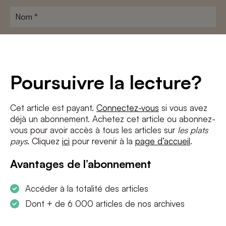
Nom
*
Adresse
e-
mail
*
Conditions
*
Poursuivre la lecture?
J'accepte
les termes et conditions
et
la politique de confidentialité
Cet article est payant.
Connectez-vous
si vous avez
déjà un abonnement. Achetez cet article ou abonnez-
S'INSCRIRE
vous pour avoir accès à tous les articles sur
les plats
pays
. Cliquez
ici
pour revenir à la
page d’accueil
.
Avantages de l’abonnement
Accéder à la totalité des articles
Dont + de 6 000 articles de nos archives