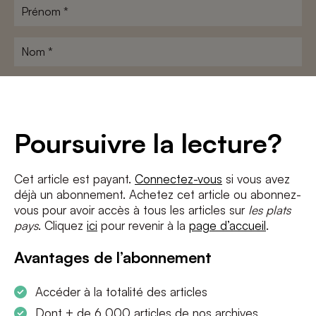
Prénom
*
Nom
*
Adresse
e-
mail
*
Conditions
*
Poursuivre la lecture?
J'accepte
les termes et conditions
et
la politique de confidentialité
Cet article est payant.
Connectez-vous
si vous avez
déjà un abonnement. Achetez cet article ou abonnez-
S'INSCRIRE
vous pour avoir accès à tous les articles sur
les plats
pays
. Cliquez
ici
pour revenir à la
page d’accueil
.
Avantages de l’abonnement
Accéder à la totalité des articles
Dont + de 6 000 articles de nos archives