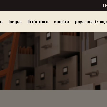
F
re
langue
littérature
société
pays-bas frança