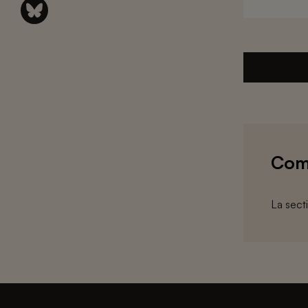
Com
La sect