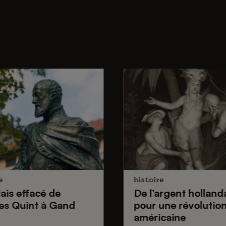
e
histoire
lais effacé de
De
l’argent holland
es Quint
à Gand
pour une
révolutio
américaine