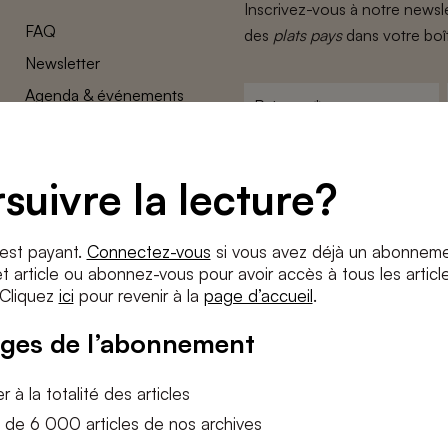
Inscrivez-vous à notre newsle
FAQ
des
plats pays
dans votre boî
Newsletter
Agenda & événements
Prénom
*
Conditions générales
Adresse
Confidentalité
e-
suivre la lecture?
Paramètres des cookies
mail
*
Conditions
*
 est payant.
Connectez-vous
si vous avez déjà un abonneme
J'accepte
les termes et condition
 article ou abonnez-vous pour avoir accès à tous les articl
 Cliquez
ici
pour revenir à la
page d’accueil
.
S'INS
ges de l’abonnement
 à la totalité des articles
 de 6 000 articles de nos archives