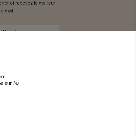
tter et recevez le meilleur
te mail
Nom
*
nt.
s
et
la politique de confidentialité
es sur
les
CRIRE