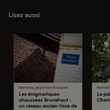
Lisez aussi
histoire, pays-bas français
histoir
Les énigmatiques
Le pa
chaussées Brunehaut
:
Charl
un réseau ancien tissé de