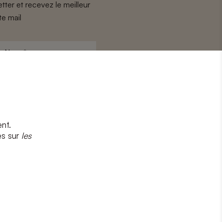
tter et recevez le meilleur
te mail
Nom
*
nt.
s
et
la politique de confidentialité
es sur
les
CRIRE