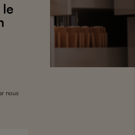
 le
n
car nous