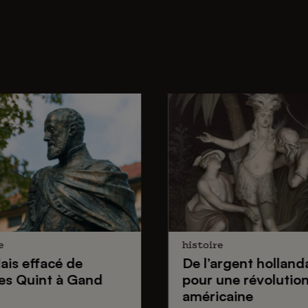
e
histoire
lais effacé de
De
l’argent holland
es Quint
à Gand
pour une
révolutio
américaine