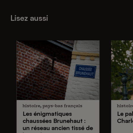
Lisez aussi
histoire, pays-bas français
histoir
Les énigmatiques
Le pa
chaussées Brunehaut
:
Charl
un réseau ancien tissé de