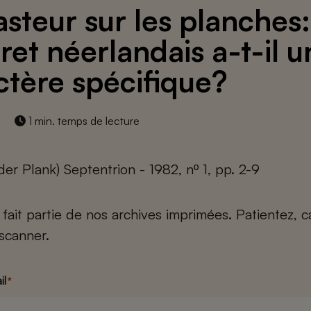
asteur sur les planches:
ret néerlandais a-t-il u
ctère spécifique?
1 min. temps de lecture
der Plank) Septentrion - 1982, nº 1, pp. 2-9
e fait partie de nos archives imprimées. Patientez, 
scanner.
il
*