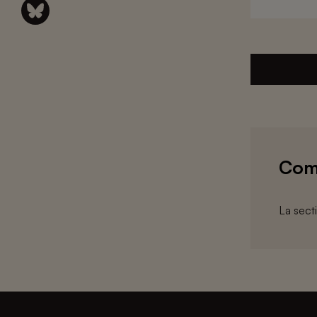
Com
La sect