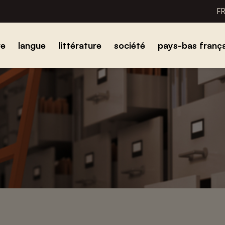
F
re
langue
littérature
société
pays-bas frança