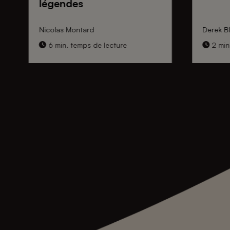
légendes
Nicolas Montard
Derek Bl
6 min. temps de lecture
2 min