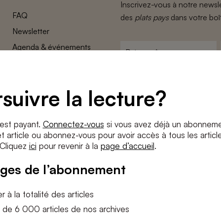
Inscrivez-vous à notre newsle
FAQ
des
plats pays
dans votre boî
Newsletter
Agenda & événements
Prénom
*
Conditions générales
Adresse
Confidentalité
e-
suivre la lecture?
Paramètres des cookies
mail
*
Conditions
*
 est payant.
Connectez-vous
si vous avez déjà un abonneme
J'accepte
les termes et condition
 article ou abonnez-vous pour avoir accès à tous les articl
 Cliquez
ici
pour revenir à la
page d’accueil
.
S'INS
ges de l’abonnement
 à la totalité des articles
 de 6 000 articles de nos archives