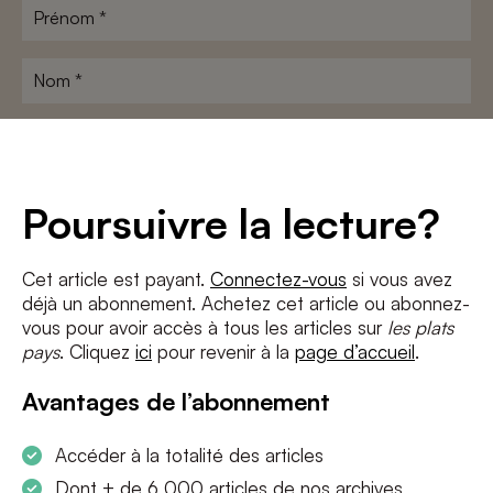
Prénom
*
Nom
*
Adresse
e-
mail
*
Conditions
*
Poursuivre la lecture?
J'accepte
les termes et conditions
et
la politique de confidentialité
Cet article est payant.
Connectez-vous
si vous avez
déjà un abonnement. Achetez cet article ou abonnez-
S'INSCRIRE
vous pour avoir accès à tous les articles sur
les plats
pays
. Cliquez
ici
pour revenir à la
page d’accueil
.
Avantages de l’abonnement
Accéder à la totalité des articles
Dont + de 6 000 articles de nos archives