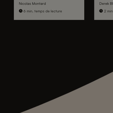
Nicolas Montard
Derek Bl
6 min. temps de lecture
2 min