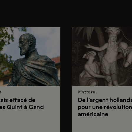
e
histoire
lais effacé de
De
l’argent holland
es Quint
à Gand
pour une
révolutio
américaine