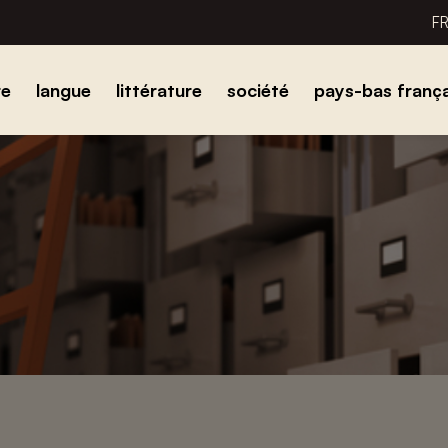
F
re
langue
littérature
société
pays-bas frança