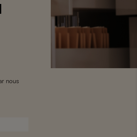
d
car nous