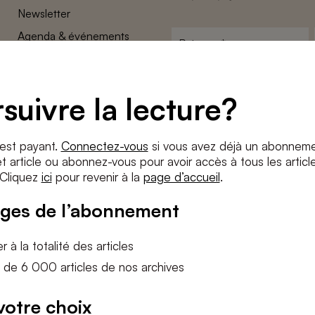
Newsletter
Agenda & événements
Prénom
*
Conditions générales
Adresse
Confidentalité
e-
suivre la lecture?
Paramètres des cookies
mail
*
Conditions
*
 est payant.
Connectez-vous
si vous avez déjà un abonneme
J'accepte
les termes et condition
 article ou abonnez-vous pour avoir accès à tous les articl
 Cliquez
ici
pour revenir à la
page d’accueil
.
S'INS
ges de l’abonnement
 à la totalité des articles
 de 6 000 articles de nos archives
votre choix