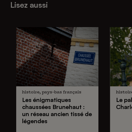
Lisez aussi
histoire, pays-bas français
histoir
Les énigmatiques
Le pa
chaussées Brunehaut
:
Charl
un réseau ancien tissé de
légendes