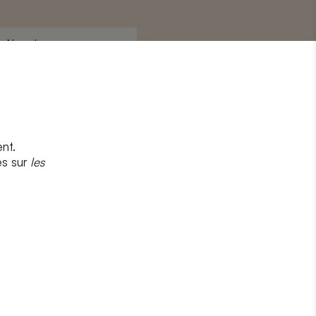
Nom
*
nt.
s
et
la politique de confidentialité
es sur
les
CRIRE