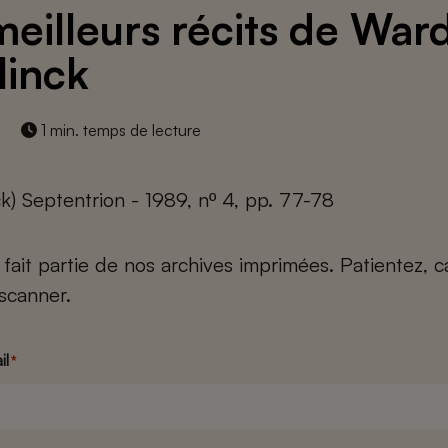
meilleurs récits de War
linck
1 min. temps de lecture
k) Septentrion - 1989, nº 4, pp. 77-78
e fait partie de nos archives imprimées. Patientez, 
scanner.
il
*