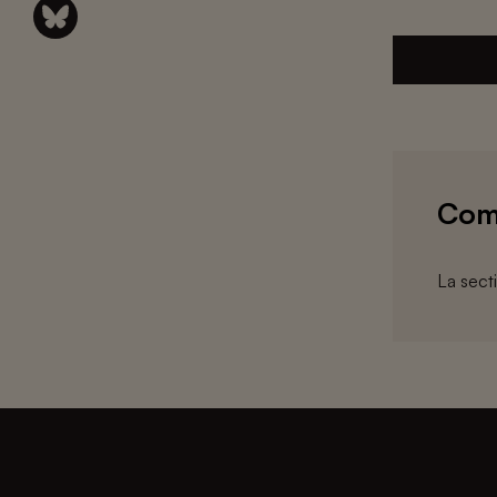
Com
La sect