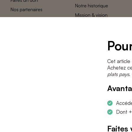
Notre historique
Nos partenaires
Mission & vision
L’équipe des
plats pays
Contact
Pour
Cet article
Achetez cet
plats pays
.
Avanta
Accéder
Dont +
Faites 