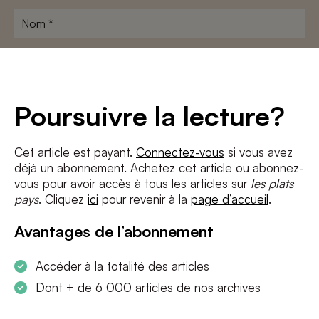
Nom
*
Adresse
e-
mail
*
Conditions
*
Poursuivre la lecture?
J'accepte
les termes et conditions
et
la politique de confidentialité
Cet article est payant.
Connectez-vous
si vous avez
déjà un abonnement. Achetez cet article ou abonnez-
S'INSCRIRE
vous pour avoir accès à tous les articles sur
les plats
pays
. Cliquez
ici
pour revenir à la
page d’accueil
.
Avantages de l’abonnement
Accéder à la totalité des articles
Dont + de 6 000 articles de nos archives