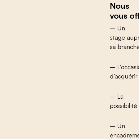
Nous
vous of
– Un
stage aupr
sa branch
– L’occasi
d’acquérir
– La
possibilit
– Un
encadreme