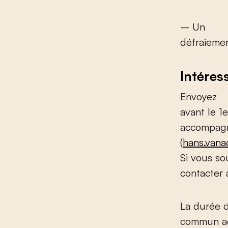
– Un
défraiemen
Intéres
Envoyez
avant le 1
accompagn
(
hans.vana
Si vous so
contacter a
La durée d
commun acc