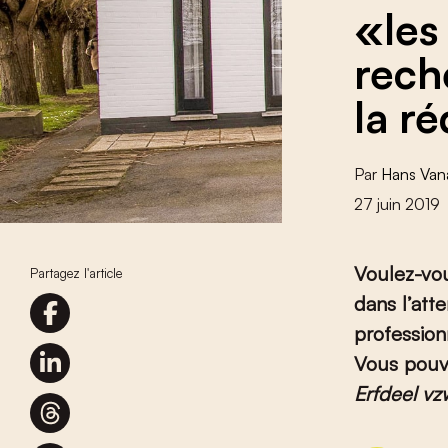
«les 
rech
la r
Par
Hans Van
27 juin 2019
Voulez-vo
Partagez l'article
dans l’att
profession
Vous pouv
Erfdeel vz