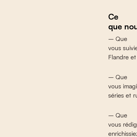
Ce
que nou
– Que
vous suivie
Flandre e
– Que
vous imagi
séries et 
– Que
vous rédigi
enrichissie