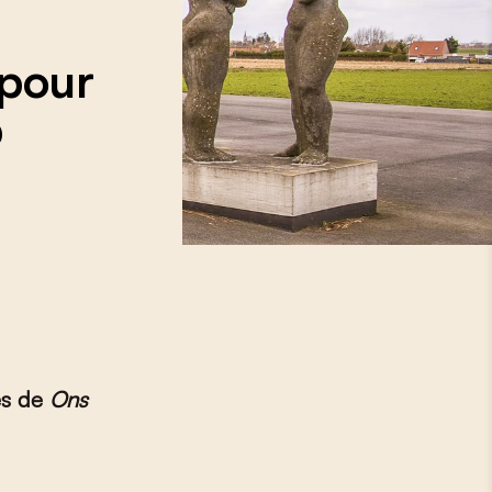
 pour
b
ès de
Ons