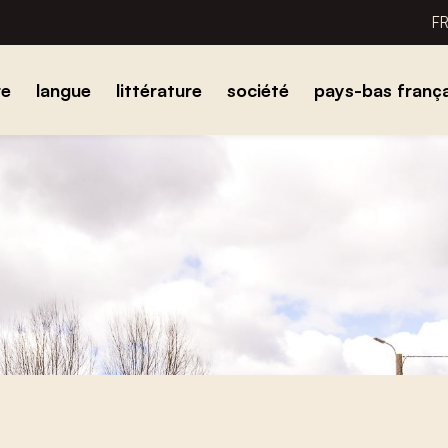
F
re
langue
littérature
société
pays-bas frança