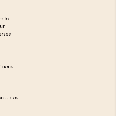
ente
sur
erses
r nous
essantes