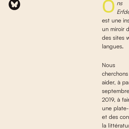
Ons
Erfd
est une in
un miroir 
des sites 
langues.
Nous
cherchons
aider, à pa
septembr
2019, à fa
une plate-
et des cont
la littéra