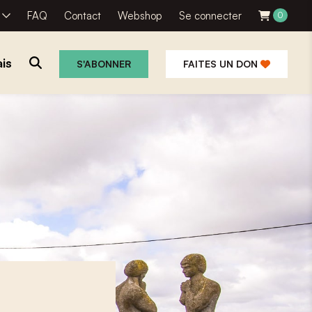
R
FAQ
Contact
Webshop
Se connecter
0
is
S'ABONNER
FAITES UN DON