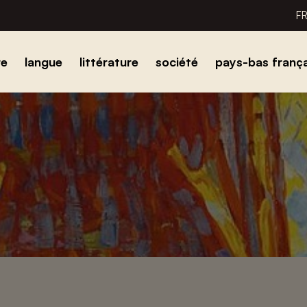
F
re
langue
littérature
société
pays-bas frança