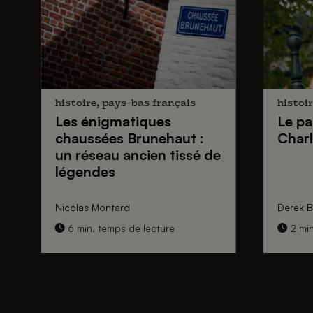
histoire, pays-bas français
histoir
Les énigmatiques
Le pa
chaussées Brunehaut
:
Charl
un réseau ancien tissé de
légendes
Nicolas Montard
Derek Bl
6 min. temps de lecture
2 min