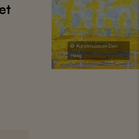
et
© Kunstmuseum Den
Haag