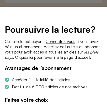
Adresse
e-
mail
*
Conditions
*
Poursuivre la lecture?
J'accepte
les termes et conditions
et
la politique de confidentialité
Cet article est payant.
Connectez-vous
si vous avez
déjà un abonnement. Achetez cet article ou abonnez-
S'INSCRIRE
vous pour avoir accès à tous les articles sur
les plats
pays
. Cliquez
ici
pour revenir à la
page d’accueil
.
Avantages de l’abonnement
Accéder à la totalité des articles
Dont + de 6 000 articles de nos archives
Faites votre choix