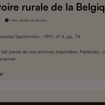
toire rurale de la Belgi
1 min. temps de lecture
Assche) Septentrion - 1991, nº 4, pp. 74
e fait partie de nos archives imprimées. Patientez, 
scanner.
il
*