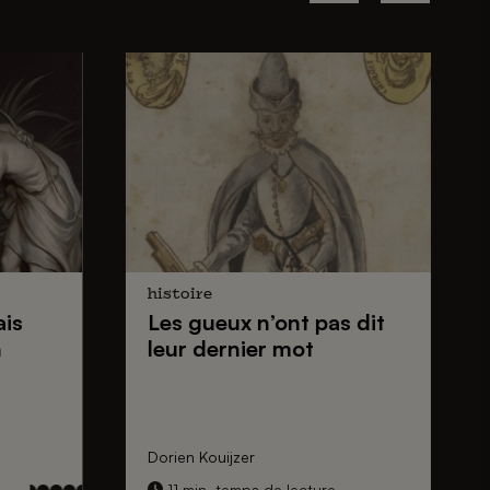
histoire
ais
Les gueux
n’ont pas dit
n
leur dernier mot
Dorien Kouijzer
11 min. temps de lecture