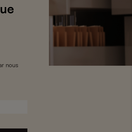
que
car nous