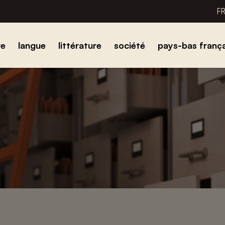
F
re
langue
littérature
société
pays-bas frança