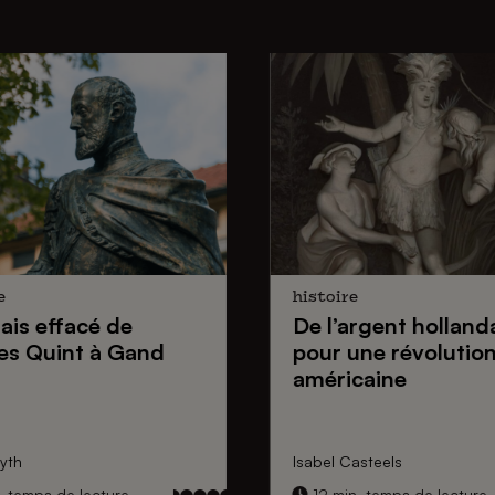
e
histoire
lais effacé de
De
l’argent holland
es Quint
à Gand
pour une
révolutio
américaine
yth
Isabel Casteels
. temps de lecture
12 min. temps de lecture