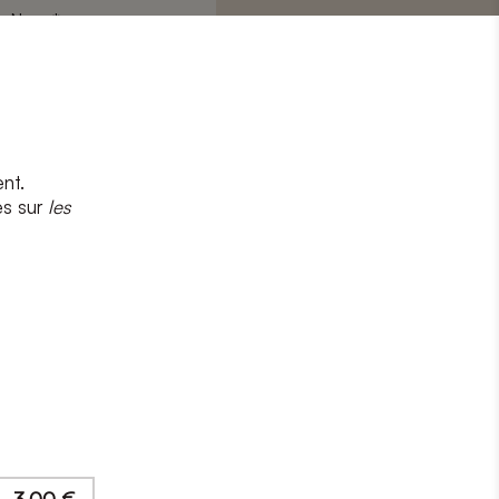
Nom
*
nt.
s
et
la politique de confidentialité
es sur
les
CRIRE