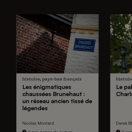
histoire, pays-bas français
histoir
Les énigmatiques
Le pa
chaussées Brunehaut
:
Charl
un réseau ancien tissé de
légendes
Nicolas Montard
Derek Bl
6 min. temps de lecture
2 min