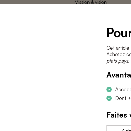
Mission & vision
L’équipe des
plats pays
Contact
Pour
Cet article
Achetez cet
plats pays
.
Avanta
Accéder
Dont +
Faites 