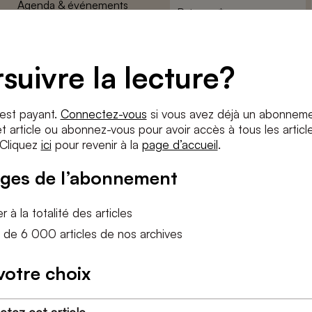
Agenda & événements
Prénom
*
Conditions générales
Adresse
Confidentalité
e-
suivre la lecture?
Paramètres des cookies
mail
*
Conditions
*
 est payant.
Connectez-vous
si vous avez déjà un abonneme
J'accepte
les termes et condition
 article ou abonnez-vous pour avoir accès à tous les articl
 Cliquez
ici
pour revenir à la
page d’accueil
.
S'INS
ges de l’abonnement
 à la totalité des articles
 de 6 000 articles de nos archives
votre choix