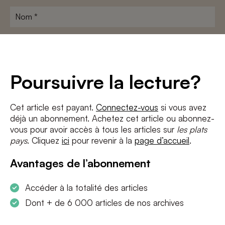
Nom
*
Adresse
e-
mail
*
Conditions
*
Poursuivre la lecture?
J'accepte
les termes et conditions
et
la politique de confidentialité
Cet article est payant.
Connectez-vous
si vous avez
déjà un abonnement. Achetez cet article ou abonnez-
S'INSCRIRE
vous pour avoir accès à tous les articles sur
les plats
pays
. Cliquez
ici
pour revenir à la
page d’accueil
.
Avantages de l’abonnement
Accéder à la totalité des articles
Dont + de 6 000 articles de nos archives