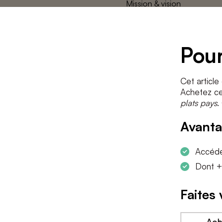
Mission & vision
L’équipe des
plats pays
Contact
Pour
Cet article
Achetez cet
plats pays
.
Avanta
Accéder
Dont +
Faites 