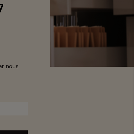
7
car nous