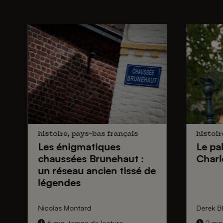
histoire, pays-bas français
histoir
Les énigmatiques
Le pa
chaussées Brunehaut
:
Charl
un réseau ancien tissé de
légendes
Nicolas Montard
Derek Bl
6 min. temps de lecture
2 min