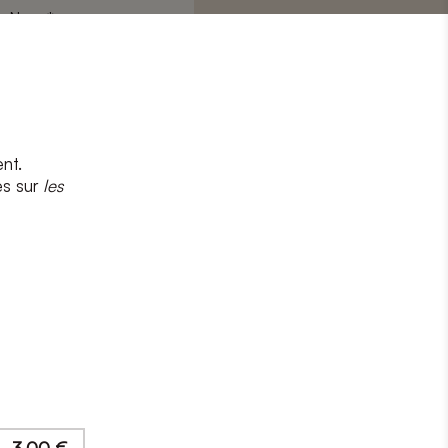
Nom
*
nt.
s
et
la politique de confidentialité
es sur
les
CRIRE