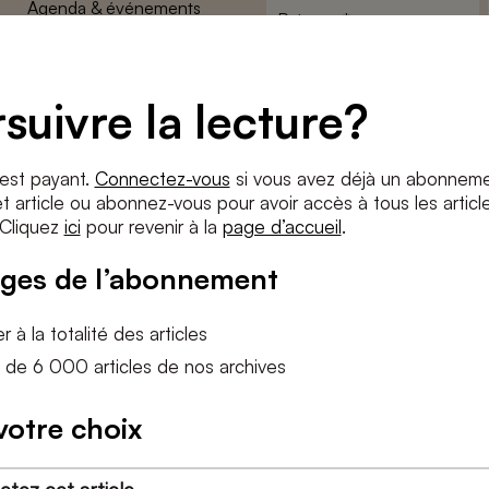
Agenda & événements
Prénom
*
Conditions générales
Adresse
Confidentalité
e-
suivre la lecture?
Paramètres des cookies
mail
*
Conditions
*
 est payant.
Connectez-vous
si vous avez déjà un abonneme
J'accepte
les termes et condition
 article ou abonnez-vous pour avoir accès à tous les articl
 Cliquez
ici
pour revenir à la
page d’accueil
.
S'INS
ges de l’abonnement
 à la totalité des articles
 de 6 000 articles de nos archives
votre choix