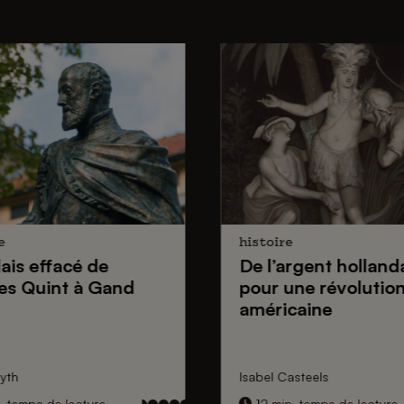
e
histoire
lais effacé de
De
l’argent holland
es Quint
à Gand
pour une
révolutio
américaine
yth
Isabel Casteels
. temps de lecture
12 min. temps de lecture