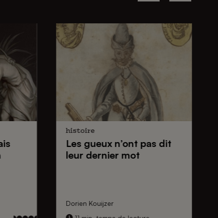
histoire
ais
Les gueux
n’ont pas dit
n
leur dernier mot
Dorien Kouijzer
11 min. temps de lecture