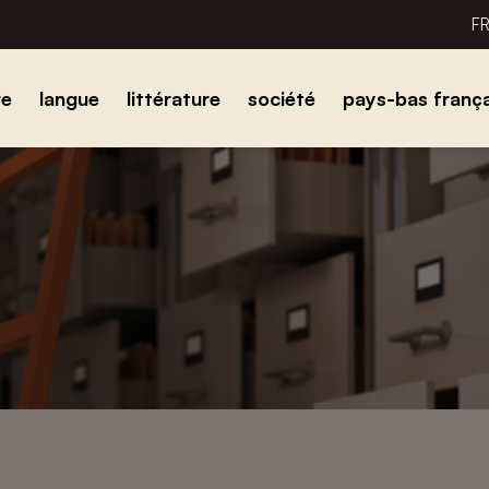
F
re
langue
littérature
société
pays-bas frança