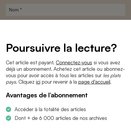
Nom
*
Adresse
e-
mail
*
Conditions
*
Poursuivre la lecture?
J'accepte
les termes et conditions
et
la politique de confidentialité
Cet article est payant.
Connectez-vous
si vous avez
déjà un abonnement. Achetez cet article ou abonnez-
S'INSCRIRE
vous pour avoir accès à tous les articles sur
les plats
pays
. Cliquez
ici
pour revenir à la
page d’accueil
.
Avantages de l’abonnement
Accéder à la totalité des articles
Dont + de 6 000 articles de nos archives